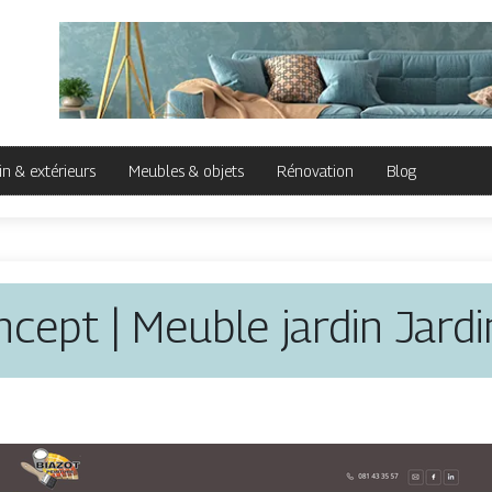
in & extérieurs
Meubles & objets
Rénovation
Blog
ncept | Meuble jardin Jard