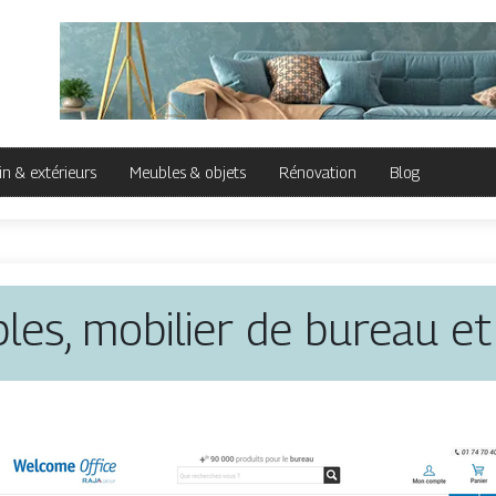
in & extérieurs
Meubles & objets
Rénovation
Blog
les, mobilier de bureau et 